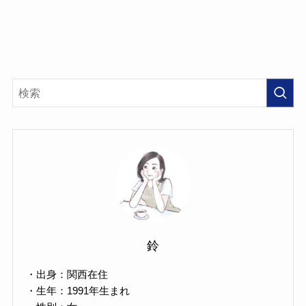
鈴
・出身：関西在住
・生年：1991年生まれ