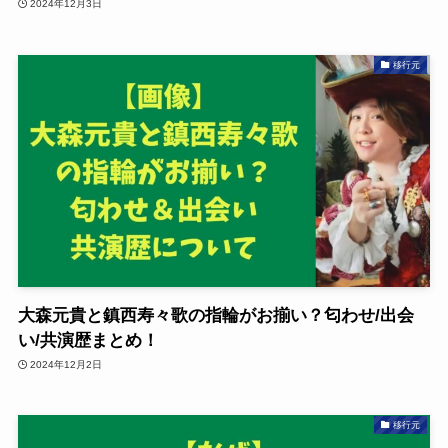
2024年12月3日
移行元
大森元貴と鎮西寿々歌の指輪がお揃い？匂わせ/出会
い/共演歴まとめ！
2024年12月2日
移行元