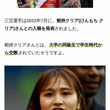
三笘選手は2022年7月に、
剱持クリア(けんもち ク
リア)さんとの入籍を発表
されました。
剱持クリアさんとは、
大学の同級生で学生時代か
ら交際
されていたそうですよ。