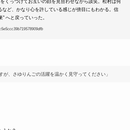
肩をくっつけてお互いの顔を見合わせながら談笑。松村は何
るなど、かなり心を許している感じが傍目にもわかる。信
巣” へと戻っていった。
fc5e5ccc39b719578909dfb
すが、さゆりんごの活躍を温かく見守ってください」