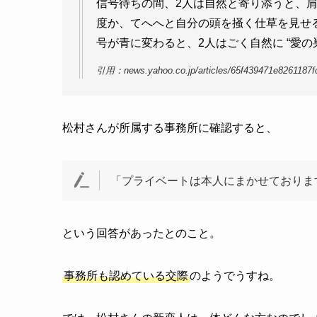
信号待ちの間、2人は自然と寄り添うと、
度か、てへへと自分の頭を掻く仕草を見せ
号が青に変わると、2人はごく自然に “愛の
引用：news.yahoo.co.jp/articles/65f439471e8261187
松村さんが所属する事務所に確認すると、
「プライベートは本人にまかせておりま
という回答があったとのこと。
事務所も認めている交際
のようでうすね。