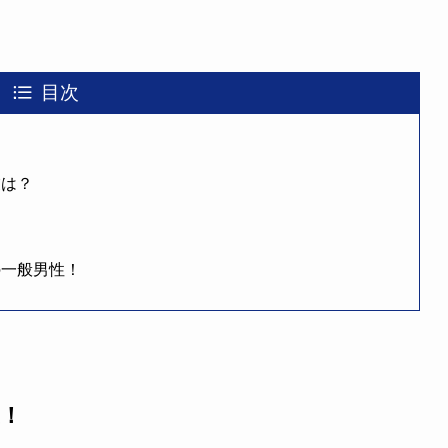
目次
！
業は？
の一般男性！
！