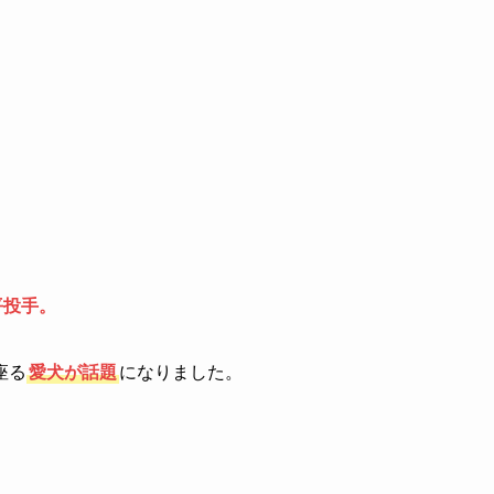
平投手。
座る
愛犬が話題
になりました。