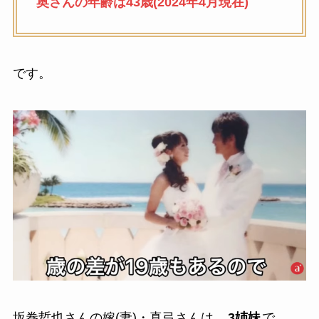
奥さんの年齢は43歳(2024年4月現在)
です。
坂巻哲也さんの嫁(妻)・真弓さんは、
3姉妹
で、