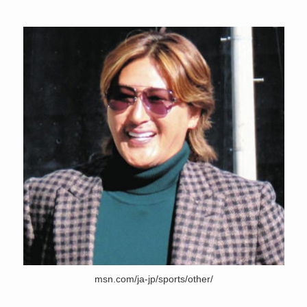
msn.com/ja-jp/sports/other/