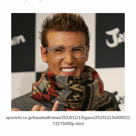
sponichi.co.jp/baseball/news/2019/11/13/gazo/20191113s000011
73275000p.html