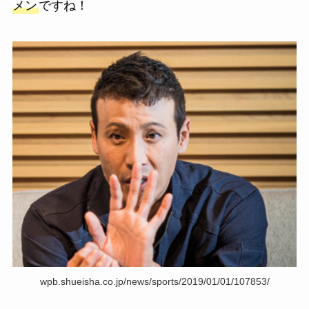
メン
ですね！
wpb.shueisha.co.jp/news/sports/2019/01/01/107853/