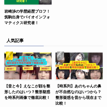
岩崎渉の学歴経歴プロフ！
筑駒出身でバイオインフォ
マティクス研究者！
人気記事
【昔と今】えなこが顔を整
【時系列】あのちゃんの鼻
形したのはいつ？整形疑惑
が不自然なのはいつから？
を時系列画像で徹底比較！
整形疑惑を昔から現在まで
比較！