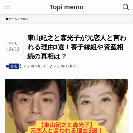
Topi memo
ホーム
芸能
東山紀之と森光子が元恋人と言わ
2023
れる理由3選！養子縁組や資産相
12/02
続の真相は？
2023年9月13日
2023年12月2日
芸能