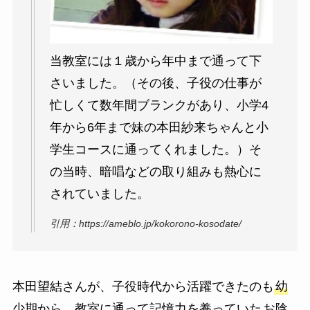
当教室には１歳から年中まで通って下
さいました。（その後、子役の仕事が
忙しくて数年間ブランクがあり、小学4
年から6年まで妹の本田紗来ちゃんと小
学生コースに通ってくれました。）そ
の当時、暗唱などの取り組みも熱心に
されていました。
引用：https://ameblo.jp/kokorono-kosodate/
本田望結さんが、子役時代から活躍できたのも
幼
少期から、教室に通って記憶力を養っていた
お陰