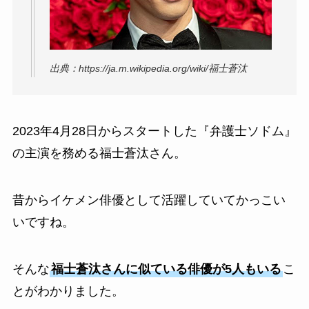
出典：https://ja.m.wikipedia.org/wiki/福士蒼汰
2023年4月28日からスタートした『弁護士ソドム』
の主演を務める福士蒼汰さん。
昔からイケメン俳優として活躍していてかっこい
いですね。
そんな
福士蒼汰さんに似ている俳優が5人もいる
こ
とがわかりました。