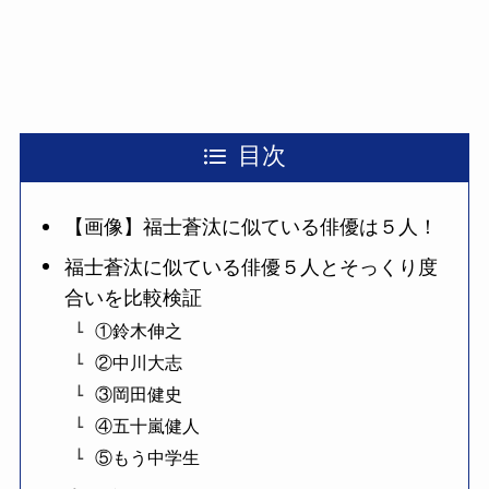
目次
【画像】福士蒼汰に似ている俳優は５人！
福士蒼汰に似ている俳優５人とそっくり度
合いを比較検証
①鈴木伸之
②中川大志
③岡田健史
④五十嵐健人
⑤もう中学生