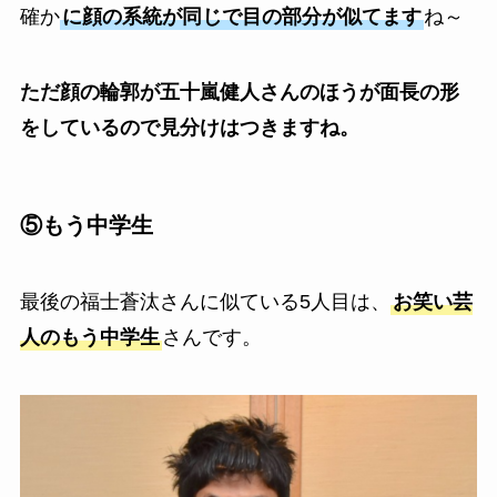
確か
に顔の系統が同じで目の部分が似てます
ね～
ただ顔の輪郭が五十嵐健人さんのほうが面長の形
をしているので見分けはつきますね。
⑤もう中学生
最後の福士蒼汰さんに似ている5人目は、
お笑い芸
人のもう中学生
さんです。