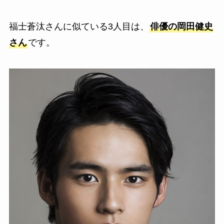
福士蒼汰さんに似ている3人目は、
俳優の岡田健史
さん
です。