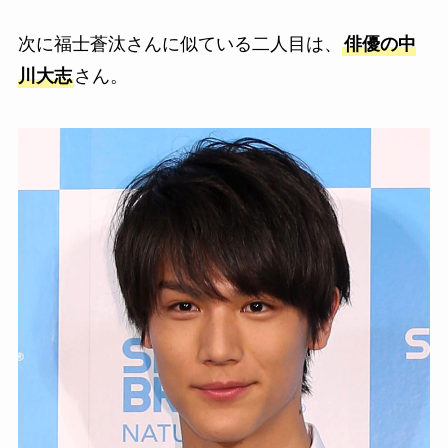
次に福士蒼汰さんに似ている二人目は、
俳優の中
川大志
さん。