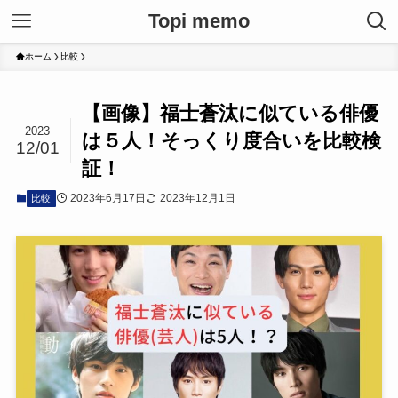
Topi memo
ホーム
比較
【画像】福士蒼汰に似ている俳優
2023
は５人！そっくり度合いを比較検
12/01
証！
2023年6月17日
2023年12月1日
比較