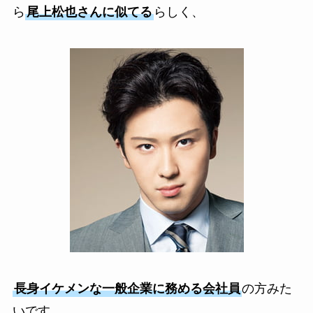
ら
尾上松也さんに似てる
らしく、
長身イケメンな一般企業に務める会社員
の方みた
いです。